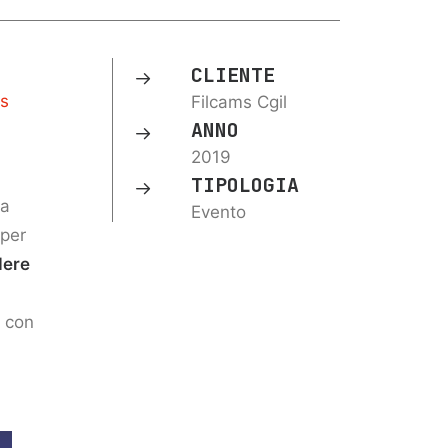
CLIENTE
ms
Filcams Cgil
ANNO
2019
TIPOLOGIA
la
Evento
per
dere
a con