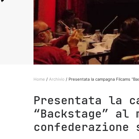
Home
/
Archivio
/ Presentata la campagna Filcams “Bac
Presentata la c
“Backstage” al 
confederazione 